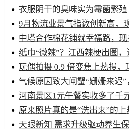
衣服阴干的臭味实为霉菌繁殖，
9月物流业景气指数创新高，现
中塔合作棉花铺就幸福路，现存
纸巾“微辣”？江西辣梗出圈，
玩偶拍摄 0.9 倍变焦上热搜
气候原因致大闸蟹“姗姗来迟”
河南景区1元午餐实收多了千
原来照片真的是“洗出来”的上
天眼新知 需求升级驱动养生