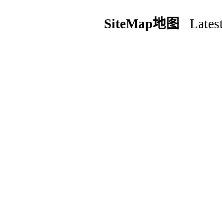
SiteMap地图
Latest