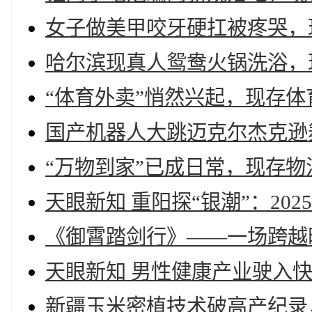
女子做美甲咬牙硬扛被疼哭，现
哈尔滨现真人鸳鸯火锅洗浴，
“体育外卖”悄然兴起，现存体
国产机器人大跳迈克尔杰克逊
“万物到家”已成日常，现存物
天眼新知 重阳探“银潮”：2
《御霄踏剑行》——一场跨越
天眼新知 男性健康产业驶入
新疆玉米密植技术破高产纪录，