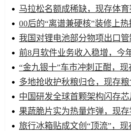
马拉松名额成稀缺，现存体育赛
00后的“离谱兼硬核”装修上热
我国对锂电池部分物项出口管制
前8月软件业务收入稳增，今年
“金九银十”车市冲刺正酣，现存
多地抢收护秋粮归仓，现存粮食
中国研发全球首颗架构闪存芯
果蔬脆片实为热量炸弹，现存零
旅行冰箱贴成文创“顶流”，现