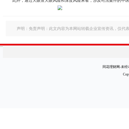
此外，通过天眼查天眼风险和深度风险来看，涉及司法案件的中医相
声明：免责声明：此文内容为本网站转载企业宣传资讯，仅代
同花理财网-未经本
Cop