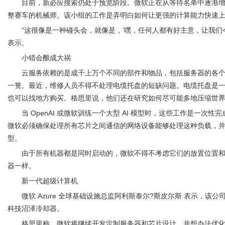
目前，新必应搜索仍处于预览阶段。微软正在从等待名单中逐渐增加
整赛车的机械师。该小组的工作是弄明白如何让更强的计算能力快速
“这很像是一种碰头会，就像是，‘嘿，任何人都有好主意，让我们
表示。
小错会酿成大祸
云服务依赖的是成千上万个不同的部件和物品，包括服务器的各
一篑。最近，维修人员不得不处理电缆托盘的短缺问题。电缆托盘是
也可以找地方购买。格思里说，他们还在研究如何尽可能多地压缩世
当 OpenAI 或微软训练一个大型 AI 模型时，这些工作是一
微软必须确保处理所有芯片之间通信的网络设备能够处理这种负载，并
型。
由于所有机器都是同时启动的，微软不得不考虑它们的放置位置
器一样。
新一代超级计算机
微软 Azure 全球基础设施总监阿利斯泰尔?斯皮尔斯 表示
科技沼泽冷却器。
格思里称，微软将继续开发定制服务器和芯片设计，并想办法优